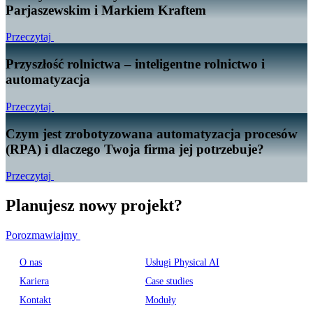
Parjaszewskim i Markiem Kraftem
Przeczytaj
Przyszłość rolnictwa – inteligentne rolnictwo i
automatyzacja
Przeczytaj
Czym jest zrobotyzowana automatyzacja procesów
(RPA) i dlaczego Twoja firma jej potrzebuje?
Przeczytaj
Planujesz nowy projekt?
Porozmawiajmy
O nas
Usługi Physical AI
Kariera
Case studies
Kontakt
Moduły