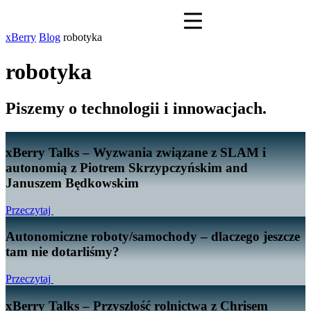
xBerry
Blog
robotyka
robotyka
Piszemy o technologii i innowacjach.
xBerry Talks – Wyzwania związane z SLAM i
autonomią z Piotrem Skrzypczyńskim and
Januszem Będkowskim
Przeczytaj
Autonomiczne roboty/samochody – dlaczego jeszcze
tam nie dotarliśmy?
Przeczytaj
xBerry Talks – Przyszłość rolnictwa z Chrisem