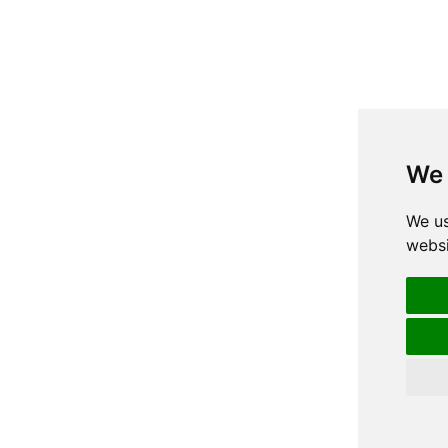
We 
We us
websi