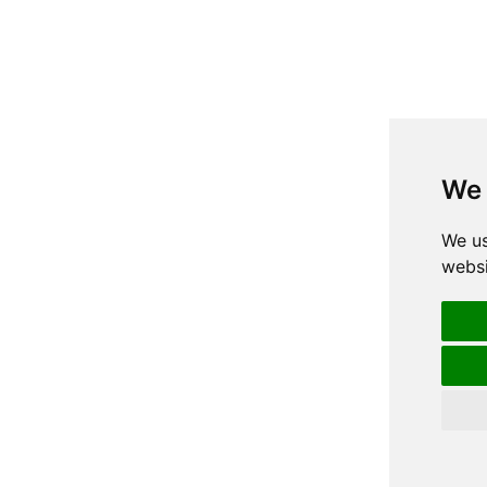
We 
We us
websi