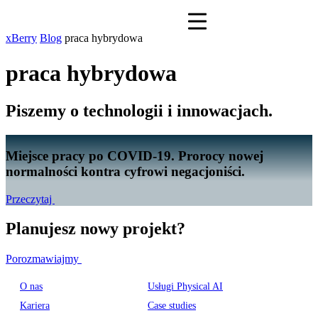
xBerry
Blog
praca hybrydowa
praca hybrydowa
Piszemy o technologii i innowacjach.
Miejsce pracy po COVID-19. Prorocy nowej
normalności kontra cyfrowi negacjoniści.
Przeczytaj
Planujesz nowy projekt?
Porozmawiajmy
O nas
Usługi Physical AI
Kariera
Case studies