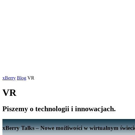
xBerry
Blog
VR
VR
Piszemy o technologii i innowacjach.
xBerry Talks – Nowe możliwości w wirtualnym świec