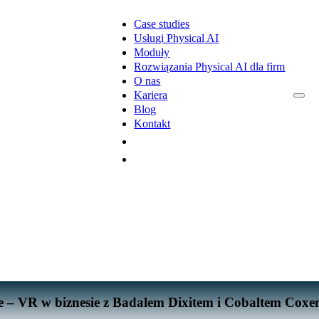
Case studies
Usługi Physical AI
Moduły
Rozwiązania Physical AI dla firm
O nas
Kariera
Blog
Kontakt
ie – VR w biznesie z Badalem Dixitem i Cobaltem Cox