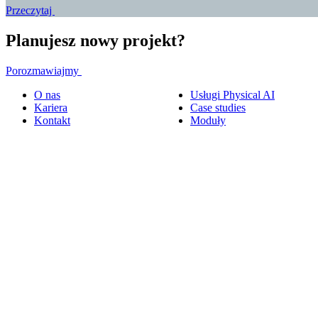
Przeczytaj
Planujesz nowy projekt?
Porozmawiajmy
O nas
Usługi Physical AI
Kariera
Case studies
Kontakt
Moduły