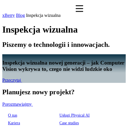
xBerry
Blog
Inspekcja wizualna
Inspekcja wizualna
Piszemy o technologii i innowacjach.
Inspekcja wizualna nowej generacji – jak Computer
Vision wykrywa to, czego nie widzi ludzkie oko
Przeczytaj
Planujesz nowy projekt?
Porozmawiajmy
O nas
Usługi Physical AI
Kariera
Case studies