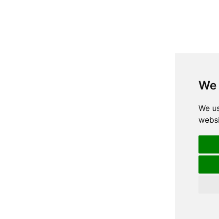
We 
We us
websi