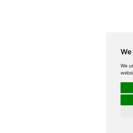
We 
We us
websi