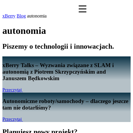
xBerry
Blog
autonomia
autonomia
Piszemy o technologii i innowacjach.
xBerry Talks – Wyzwania związane z SLAM i
autonomią z Piotrem Skrzypczyńskim and
Januszem Będkowskim
Przeczytaj
Autonomiczne roboty/samochody – dlaczego jeszcze
tam nie dotarliśmy?
Przeczytaj
Planujesz nowy projekt?