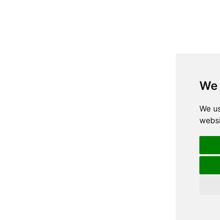
We 
We us
websi